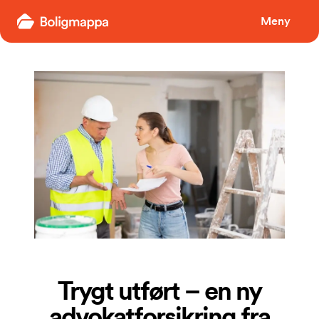
Boligmappa
Meny
Trygt utført – en ny
advokatforsikring fra