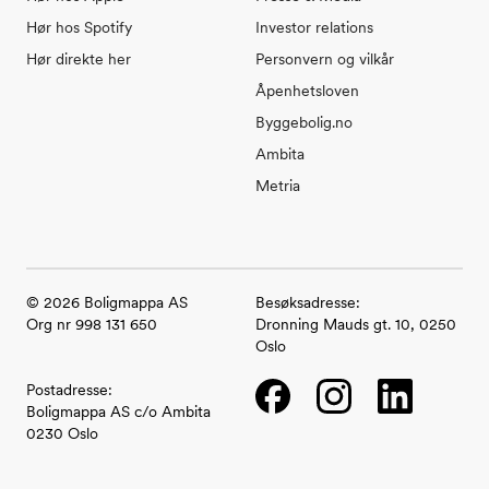
Hør hos Spotify
Investor relations
Hør direkte her
Personvern og vilkår
Åpenhetsloven
Byggebolig.no
Ambita
Metria
©
2026
Boligmappa AS
Besøksadresse:
Org nr 998 131 650
Dronning Mauds gt. 10, 0250
Oslo
Facebook
Instagram
LinkedIn
Postadresse:
Boligmappa AS c/o Ambita
0230 Oslo