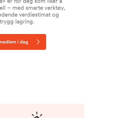
+ er for deg som liker å
tell – med smarte verktøy,
edende verdiestimat og
trygg lagring.
 medlem i dag