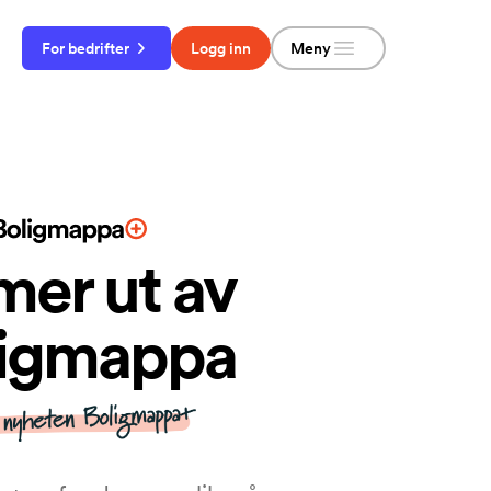
Meny
For bedrifter
Logg inn
mer ut av
ligmappa