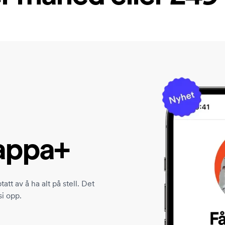
appa+
t av å ha alt på stell. Det
si opp.