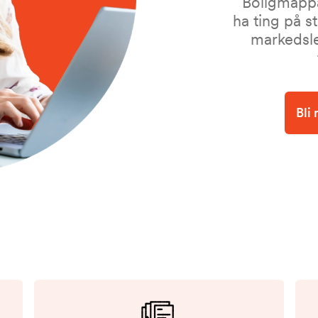
Boligmappa
ha ting på s
markedsl
Bli