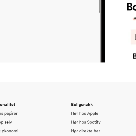
onalitet
Boligsnakk
ns papirer
Hør hos Apple
pp selv
Hør hos Spotify
& økonomi
Hør direkte her