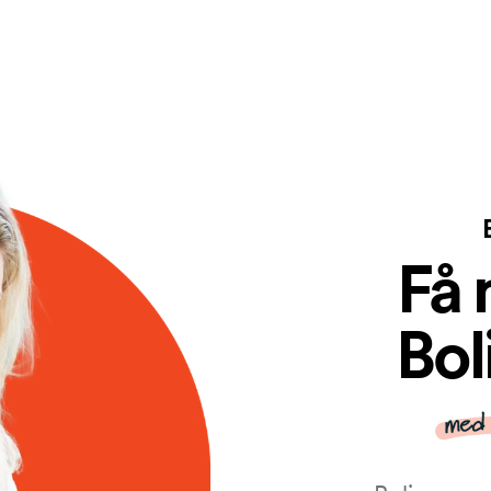
Få 
Bo