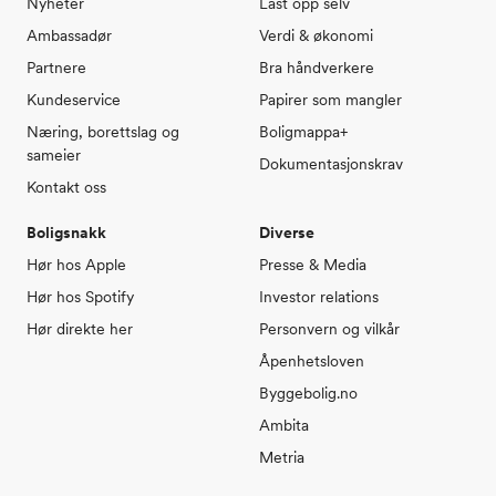
Nyheter
Last opp selv
Ambassadør
Verdi & økonomi
Partnere
Bra håndverkere
Kundeservice
Papirer som mangler
Næring, borettslag og
Boligmappa+
sameier
Dokumentasjonskrav
Kontakt oss
Boligsnakk
Diverse
Hør hos Apple
Presse & Media
Hør hos Spotify
Investor relations
Hør direkte her
Personvern og vilkår
Åpenhetsloven
Byggebolig.no
Ambita
Metria