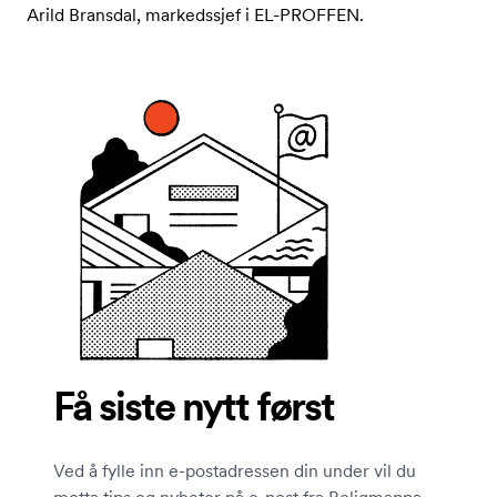
Arild Bransdal, markedssjef i EL-PROFFEN.
Få siste nytt først
Ved å fylle inn e-postadressen din under vil du