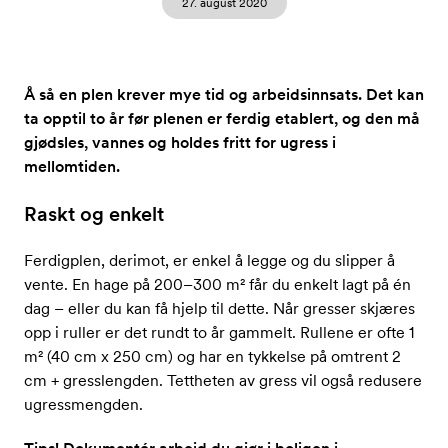
27. august 2020
Å så en plen krever mye tid og arbeidsinnsats. Det kan
ta opptil to år før plenen er ferdig etablert, og den må
gjødsles, vannes og holdes fritt for ugress i
mellomtiden.
Raskt og enkelt
Ferdigplen, derimot, er enkel å legge og du slipper å
vente. En hage på 200–300 m² får du enkelt lagt på én
dag – eller du kan få hjelp til dette. Når gresser skjæres
opp i ruller er det rundt to år gammelt. Rullene er ofte 1
m² (40 cm x 250 cm) og har en tykkelse på omtrent 2
cm + gresslengden. Tettheten av gress vil også redusere
ugressmengden.