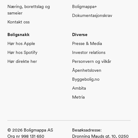
Næring, borettslag og
Boligmappa+
sameier
Dokumentasjonskrav
Kontakt oss
Boligsnakk
Diverse
Hør hos Apple
Presse & Media
Hør hos Spotify
Investor relations
Hør direkte her
Personvern og vilkår
Åpenhetsloven
Byggebolig.no
Ambita
Metria
©
2026
Boligmappa AS
Besøksadresse:
Org nr 998 131 650
Dronning Mauds gt. 10, 0250