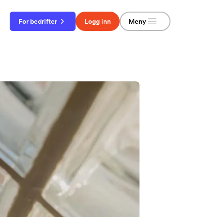
Meny
For bedrifter
Logg inn