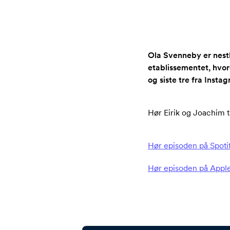
Ola Svenneby er nestle
etablissementet, hvord
og siste tre fra Insta
Hør Eirik og Joachim t
Hør episoden på Spoti
Hør episoden på Appl