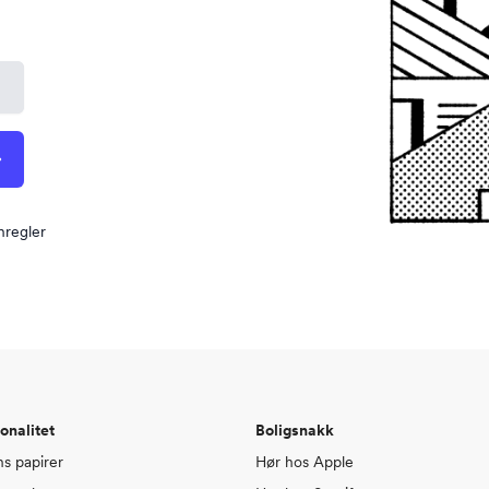
nregler
onalitet
Boligsnakk
ns papirer
Hør hos Apple