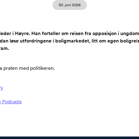
30. juni 2026
der i Høyre. Han forteller om reisen fra opposisjon i ungdoms
an løse utfordringene i boligmarkedet, litt om egen boligreise
gram.
a praten med politikeren.
fy
e Podcasts