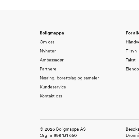
Boligmappa
For all
Om oss
Håndve
Nyheter
Tilsyn
Ambassadør
Takst
Partnere
Eiend
Næring, borettslag og sameier
Kundeservice
Kontakt oss
©
2026
Boligmappa AS
Besøks
Org nr 998 131 650
Dronni